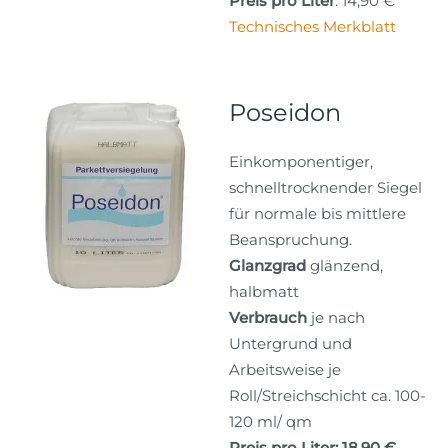
Preis pro Liter
: 14,90 €
Technisches Merkblatt
Poseidon
Einkomponentiger,
schnelltrocknender Siegel
für normale bis mittlere
Beanspruchung.
Glanzgrad
glänzend,
halbmatt
Verbrauch
je nach
Untergrund und
Arbeitsweise je
Roll/Streichschicht ca. 100-
120 ml/ qm
Preis pro Liter: 18,90 €